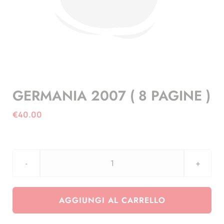
GERMANIA 2007 ( 8 PAGINE )
€
40.00
GERMANIA
2007
(
AGGIUNGI AL CARRELLO
8
PAGINE