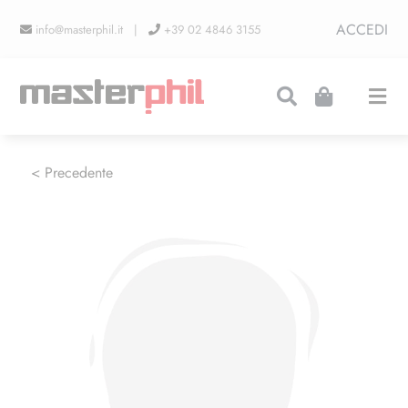
Salta
ACCEDI
info@masterphil.it |
+39 02 4846 3155
al
contenuto
Togg
Navi
PRODUZIONI
< Precedente
LINEA COLLEZIONISMO
FIERE
CONTATTI