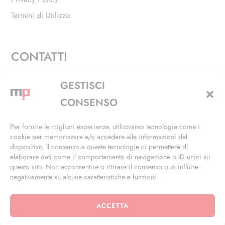
Termini di Utilizzo
CONTATTI
Via Alfieri, 27 - Trezzano Sul Naviglio (MI)
GESTISCI
+39 02 4846 3155
CONSENSO
+39 02 4846 3148
Per fornire le migliori esperienze, utilizziamo tecnologie come i
cookie per memorizzare e/o accedere alle informazioni del
info@masterphil.it
dispositivo. Il consenso a queste tecnologie ci permetterà di
elaborare dati come il comportamento di navigazione o ID unici su
questo sito. Non acconsentire o ritirare il consenso può influire
negativamente su alcune caratteristiche e funzioni.
ACCETTA
© 2026 | All Rights Reserved | Powered by
Ramdac