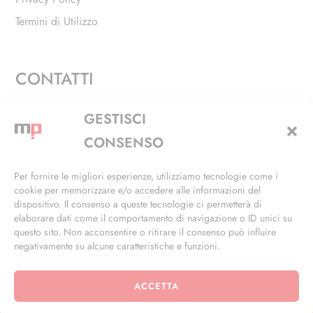
Termini di Utilizzo
CONTATTI
Via Alfieri, 27 - Trezzano Sul Naviglio (MI)
GESTISCI
+39 02 4846 3155
CONSENSO
+39 02 4846 3148
Per fornire le migliori esperienze, utilizziamo tecnologie come i
cookie per memorizzare e/o accedere alle informazioni del
info@masterphil.it
dispositivo. Il consenso a queste tecnologie ci permetterà di
elaborare dati come il comportamento di navigazione o ID unici su
questo sito. Non acconsentire o ritirare il consenso può influire
negativamente su alcune caratteristiche e funzioni.
ACCETTA
© 2026 | All Rights Reserved | Powered by
Ramdac