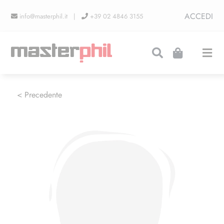
Salta
ACCEDI
info@masterphil.it |
+39 02 4846 3155
al
contenuto
Togg
Navi
PRODUZIONI
< Precedente
LINEA COLLEZIONISMO
FIERE
CONTATTI