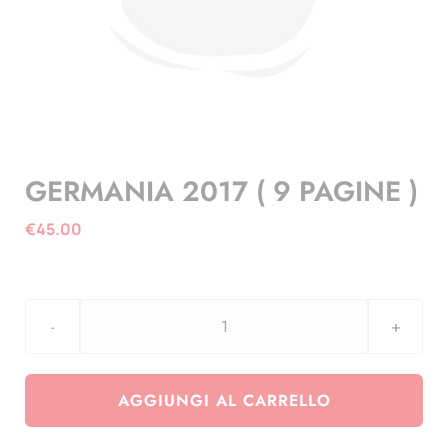
GERMANIA 2017 ( 9 PAGINE )
€
45.00
GERMANIA
2017
(
AGGIUNGI AL CARRELLO
9
PAGINE