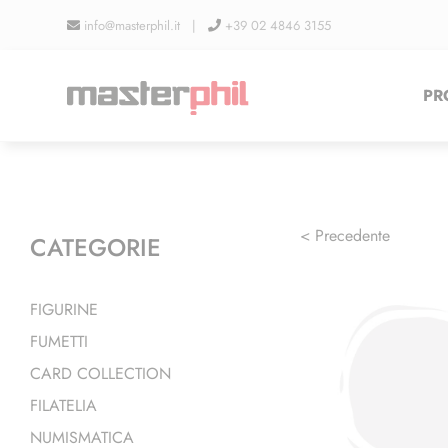
Salta
info@masterphil.it |
+39 02 4846 3155
al
contenuto
PR
< Precedente
CATEGORIE
FIGURINE
FUMETTI
CARD COLLECTION
FILATELIA
NUMISMATICA