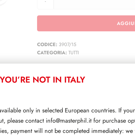
AGGIU
CODICE:
3907/15
CATEGORIA:
TUTTI
YOU’RE NOT IN ITALY
CORRELATI
available only in selected European countries. If your
ut, please contact
info@masterphil.it
for purchase opt
ries, payment will not be completed immediately: we w