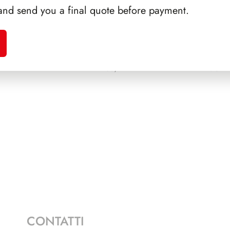
and send you a final quote before payment.
ONCHI
PRESIDENZA SARAGAT
SFORZ
1965/1971
SCAL
CONTATTI