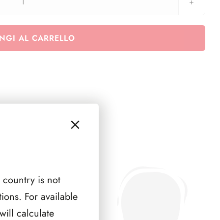
GERMANIA
2015
(
NGI AL CARRELLO
9
PAGINE
)
quantità
 country is not
ions. For available
ill calculate