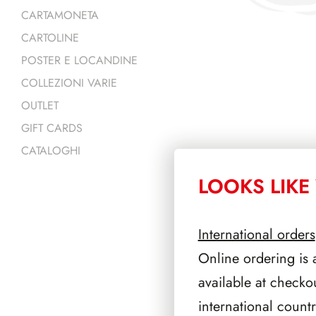
CARTAMONETA
CARTOLINE
POSTER E LOCANDINE
COLLEZIONI VARIE
OUTLET
GIFT CARDS
CATALOGHI
LOOKS LIKE 
PRODOTTI 
International orders
Online ordering is 
available at checko
international count