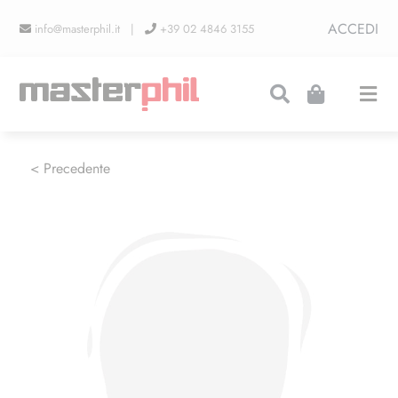
Salta
ACCEDI
info@masterphil.it |
+39 02 4846 3155
al
contenuto
Togg
Navi
PRODUZIONI
< Precedente
LINEA COLLEZIONISMO
FIERE
CONTATTI