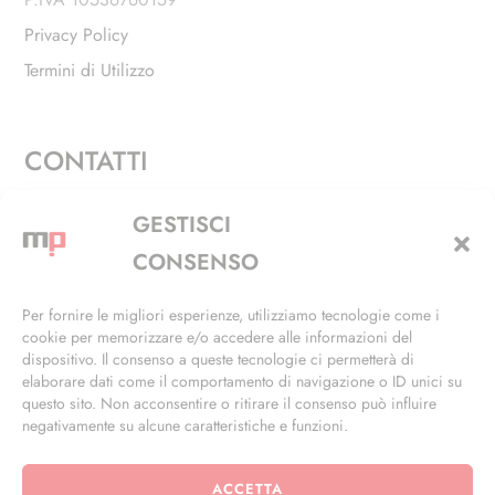
Privacy Policy
Termini di Utilizzo
CONTATTI
Via Alfieri, 27 - Trezzano Sul Naviglio (MI)
GESTISCI
+39 02 4846 3155
CONSENSO
+39 02 4846 3148
Per fornire le migliori esperienze, utilizziamo tecnologie come i
cookie per memorizzare e/o accedere alle informazioni del
info@masterphil.it
dispositivo. Il consenso a queste tecnologie ci permetterà di
elaborare dati come il comportamento di navigazione o ID unici su
questo sito. Non acconsentire o ritirare il consenso può influire
negativamente su alcune caratteristiche e funzioni.
ACCETTA