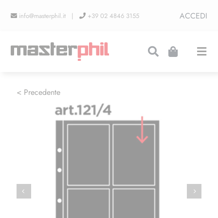
Salta
ACCEDI
info@masterphil.it |
+39 02 4846 3155
al
contenuto
Togg
Navi
PRODUZIONI
< Precedente
LINEA COLLEZIONISMO
FIERE
CONTATTI