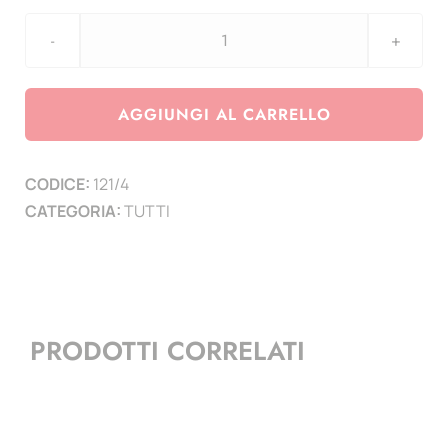
INSERTI
con
separtore
AGGIUNGI AL CARRELLO
NERO
non
CODICE:
121/4
estraibile
CATEGORIA:
TUTTI
4
Tasche
apertura
in
alto
PRODOTTI CORRELATI
-
conf.
10
pz.