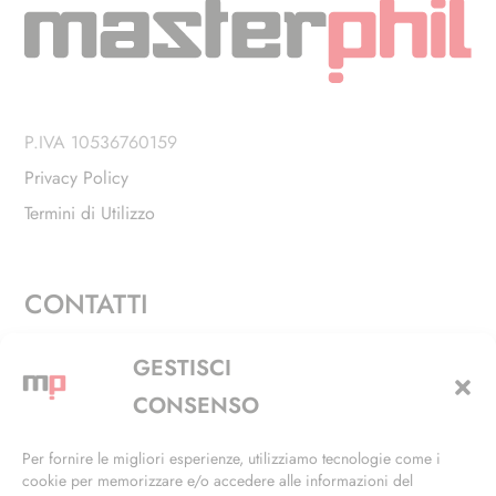
P.IVA 10536760159
Privacy Policy
Termini di Utilizzo
CONTATTI
Via Alfieri, 27 - Trezzano Sul Naviglio (MI)
GESTISCI
+39 02 4846 3155
CONSENSO
+39 02 4846 3148
Per fornire le migliori esperienze, utilizziamo tecnologie come i
cookie per memorizzare e/o accedere alle informazioni del
info@masterphil.it