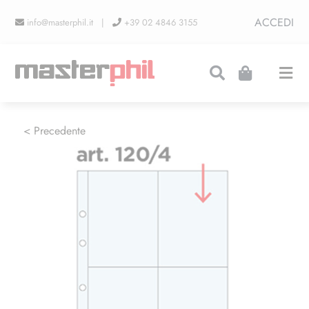
Salta
ACCEDI
info@masterphil.it |
+39 02 4846 3155
al
contenuto
Togg
Navi
PRODUZIONI
< Precedente
LINEA COLLEZIONISMO
FIERE
CONTATTI