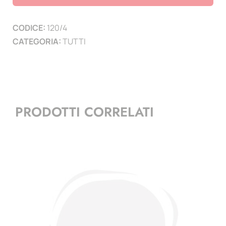
Tasche
apertura
CODICE:
120/4
in
CATEGORIA:
TUTTI
alto
-
conf.
10
pz.
PRODOTTI CORRELATI
quantità