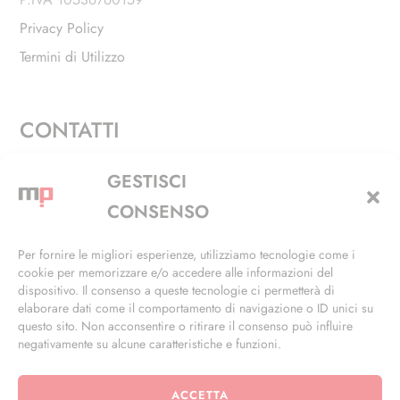
Privacy Policy
Termini di Utilizzo
CONTATTI
Via Alfieri, 27 - Trezzano Sul Naviglio (MI)
GESTISCI
+39 02 4846 3155
CONSENSO
+39 02 4846 3148
Per fornire le migliori esperienze, utilizziamo tecnologie come i
cookie per memorizzare e/o accedere alle informazioni del
info@masterphil.it
dispositivo. Il consenso a queste tecnologie ci permetterà di
elaborare dati come il comportamento di navigazione o ID unici su
questo sito. Non acconsentire o ritirare il consenso può influire
negativamente su alcune caratteristiche e funzioni.
ACCETTA