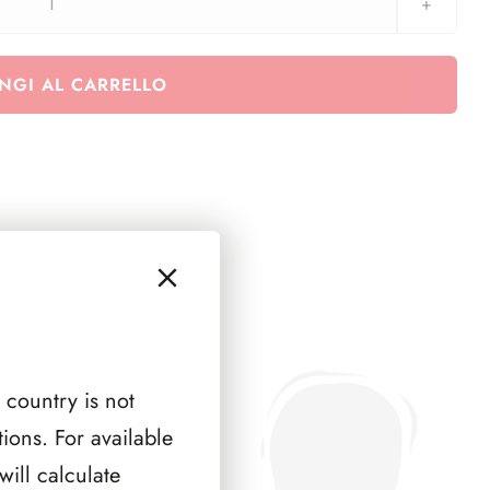
SPAGNA
1945
(
NGI AL CARRELLO
1
PAGINA
)
quantità
 country is not
ions. For available
ill calculate