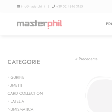
Salta
info@masterphil.it |
+39 02 4846 3155
al
contenuto
PR
< Precedente
CATEGORIE
FIGURINE
FUMETTI
CARD COLLECTION
FILATELIA
NUMISMATICA