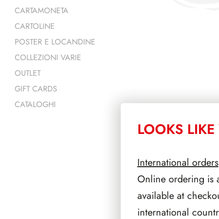
CARTAMONETA
CARTOLINE
POSTER E LOCANDINE
COLLEZIONI VARIE
OUTLET
GIFT CARDS
CATALOGHI
LOOKS LIKE 
PRODOTTI 
International orders
Online ordering is 
available at checko
international count