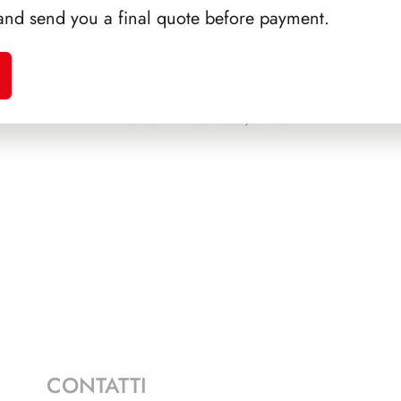
and send you a final quote before payment.
A 1991
PRESIDENZA
PRES
NAPOLITANO 2006/2013
CONTATTI