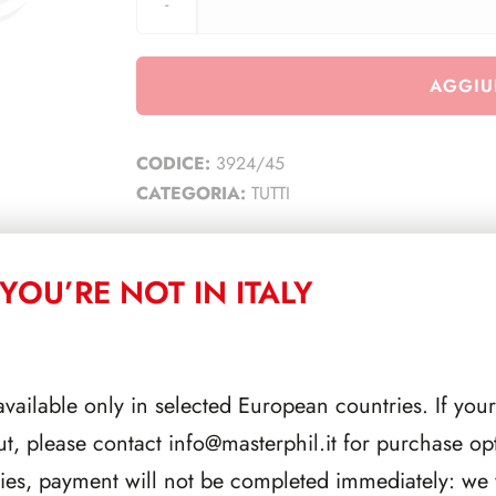
AGGIU
CODICE:
3924/45
CATEGORIA:
TUTTI
YOU’RE NOT IN ITALY
CORRELATI
available only in selected European countries. If your
ut, please contact
info@masterphil.it
for purchase opt
ries, payment will not be completed immediately: we w