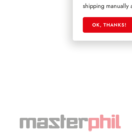
shipping manually 
OK, THANKS!
SFORZESCO ITALI
PAGINE 3