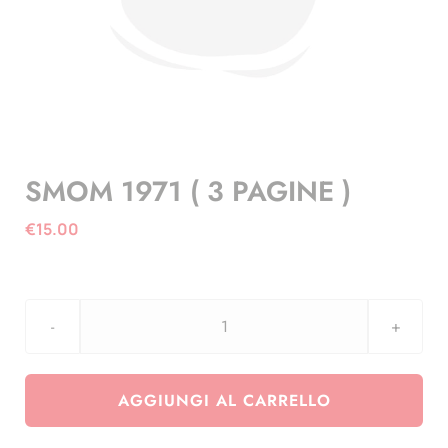
SMOM 1971 ( 3 PAGINE )
€
15.00
SMOM
1971
(
AGGIUNGI AL CARRELLO
3
PAGINE