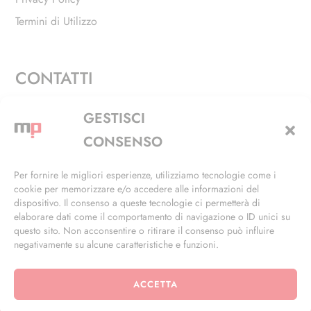
Termini di Utilizzo
CONTATTI
Via Alfieri, 27 - Trezzano Sul Naviglio (MI)
GESTISCI
+39 02 4846 3155
CONSENSO
+39 02 4846 3148
Per fornire le migliori esperienze, utilizziamo tecnologie come i
cookie per memorizzare e/o accedere alle informazioni del
info@masterphil.it
dispositivo. Il consenso a queste tecnologie ci permetterà di
elaborare dati come il comportamento di navigazione o ID unici su
questo sito. Non acconsentire o ritirare il consenso può influire
negativamente su alcune caratteristiche e funzioni.
ACCETTA
© 2026 | All Rights Reserved | Powered by
Ramdac