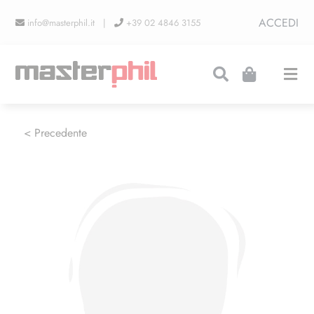
Salta
ACCEDI
info@masterphil.it |
+39 02 4846 3155
al
contenuto
Togg
Navi
PRODUZIONI
< Precedente
LINEA COLLEZIONISMO
FIERE
CONTATTI