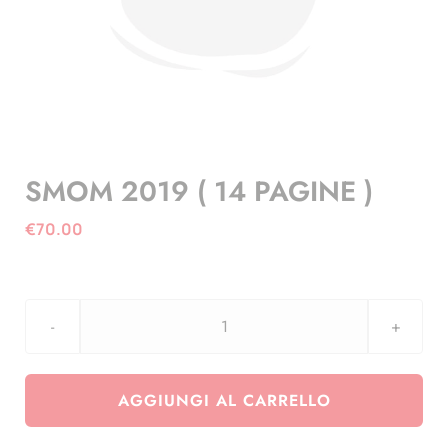
SMOM 2019 ( 14 PAGINE )
€
70.00
SMOM
2019
(
AGGIUNGI AL CARRELLO
14
PAGINE