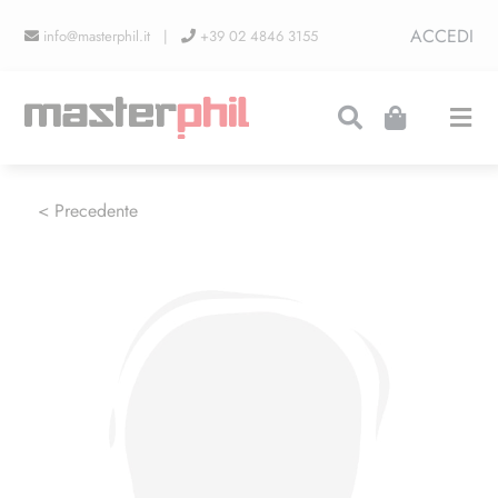
Salta
ACCEDI
info@masterphil.it |
+39 02 4846 3155
al
contenuto
Togg
Navi
PRODUZIONI
< Precedente
LINEA COLLEZIONISMO
FIERE
CONTATTI