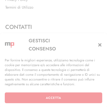
Termini di Utilizzo
CONTATTI
Via Alfieri, 27 - Trezzano Sul Naviglio (MI)
GESTISCI
+39 02 4846 3155
CONSENSO
+39 02 4846 3148
Per fornire le migliori esperienze, utilizziamo tecnologie come i
cookie per memorizzare e/o accedere alle informazioni del
info@masterphil.it
dispositivo. Il consenso a queste tecnologie ci permetterà di
elaborare dati come il comportamento di navigazione o ID unici su
questo sito. Non acconsentire o ritirare il consenso può influire
negativamente su alcune caratteristiche e funzioni.
ACCETTA
© 2026 | All Rights Reserved | Powered by
Ramdac