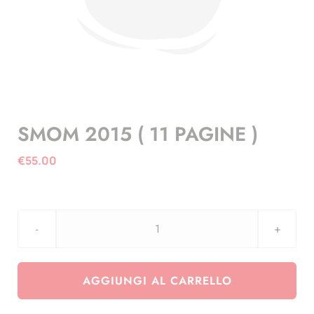
SMOM 2015 ( 11 PAGINE )
€
55.00
SMOM
2015
(
AGGIUNGI AL CARRELLO
11
PAGINE