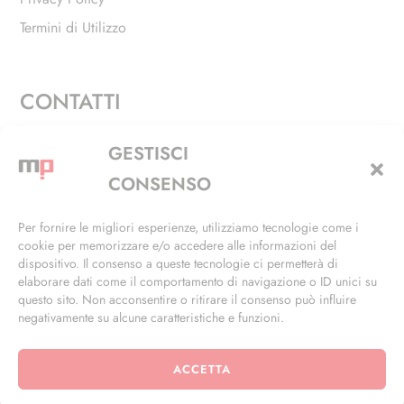
Termini di Utilizzo
CONTATTI
Via Alfieri, 27 - Trezzano Sul Naviglio (MI)
GESTISCI
+39 02 4846 3155
CONSENSO
+39 02 4846 3148
Per fornire le migliori esperienze, utilizziamo tecnologie come i
cookie per memorizzare e/o accedere alle informazioni del
info@masterphil.it
dispositivo. Il consenso a queste tecnologie ci permetterà di
elaborare dati come il comportamento di navigazione o ID unici su
questo sito. Non acconsentire o ritirare il consenso può influire
negativamente su alcune caratteristiche e funzioni.
ACCETTA
© 2026 | All Rights Reserved | Powered by
Ramdac