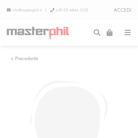
Salta
ACCEDI
info@masterphil.it |
+39 02 4846 3155
al
contenuto
Togg
Navi
PRODUZIONI
< Precedente
LINEA COLLEZIONISMO
FIERE
CONTATTI