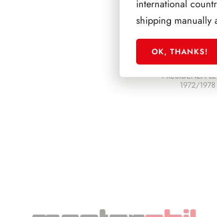
international count
shipping manually 
OK, THANKS!
PRESIDENZA L
1972/1978