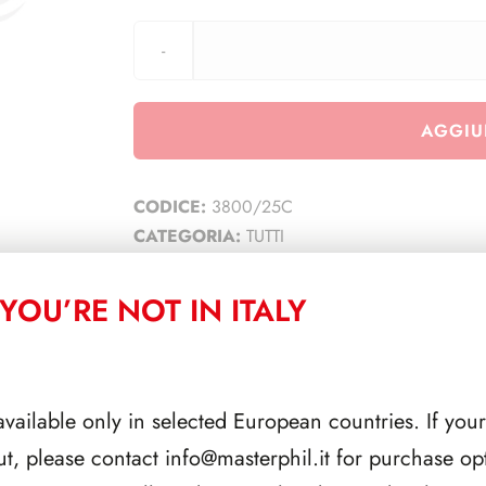
AGGIU
CODICE:
3800/25C
CATEGORIA:
TUTTI
YOU’RE NOT IN ITALY
CORRELATI
available only in selected European countries. If your
ut, please contact
info@masterphil.it
for purchase opt