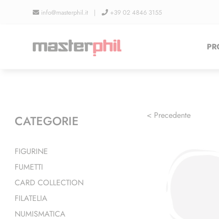
Salta
info@masterphil.it |
+39 02 4846 3155
al
contenuto
PR
< Precedente
CATEGORIE
FIGURINE
FUMETTI
CARD COLLECTION
FILATELIA
NUMISMATICA