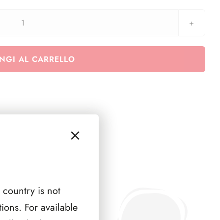
SMOM
2023
-
NGI AL CARRELLO
Emissione
congiunte
-
Italia
-
RSM
-
Vaticano
quantità
 country is not
ions. For available