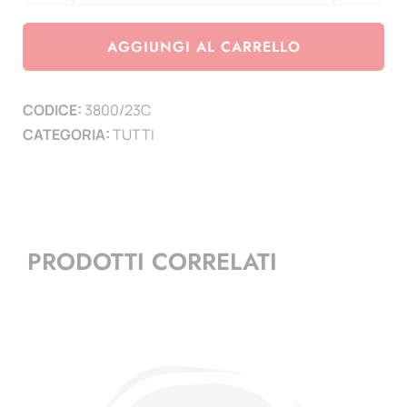
2023
-
AGGIUNGI AL CARRELLO
Emissione
congiunte
CODICE:
3800/23C
-
CATEGORIA:
TUTTI
Italia
Panama
Slovacchia
-
Vaticano
PRODOTTI CORRELATI
(
2
PAGINE
)
quantità