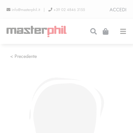
Salta
ACCEDI
info@masterphil.it |
+39 02 4846 3155
al
contenuto
Togg
Navi
PRODUZIONI
< Precedente
LINEA COLLEZIONISMO
FIERE
CONTATTI