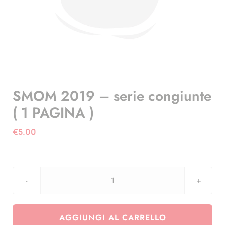
SMOM 2019 – serie congiunte
( 1 PAGINA )
€
5.00
SMOM
2019
-
AGGIUNGI AL CARRELLO