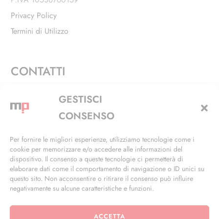
Privacy Policy
Termini di Utilizzo
CONTATTI
Via Alfieri, 27 - Trezzano Sul Naviglio (MI)
GESTISCI
+39 02 4846 3155
CONSENSO
+39 02 4846 3148
Per fornire le migliori esperienze, utilizziamo tecnologie come i
cookie per memorizzare e/o accedere alle informazioni del
info@masterphil.it
dispositivo. Il consenso a queste tecnologie ci permetterà di
elaborare dati come il comportamento di navigazione o ID unici su
questo sito. Non acconsentire o ritirare il consenso può influire
negativamente su alcune caratteristiche e funzioni.
ACCETTA