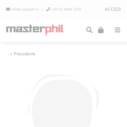
Salta
ACCEDI
info@masterphil.it |
+39 02 4846 3155
al
contenuto
Togg
Navi
PRODUZIONI
< Precedente
LINEA COLLEZIONISMO
FIERE
CONTATTI