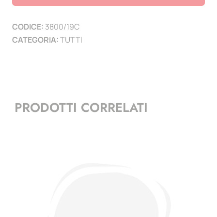
serie
congiunte
CODICE:
3800/19C
(
CATEGORIA:
TUTTI
1
PAGINA
)
quantità
PRODOTTI CORRELATI