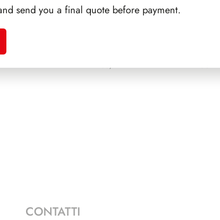
and send you a final quote before payment.
RTINI
PRESIDENZA SARAGAT
SFORZ
1965/1971
SCAL
CONTATTI