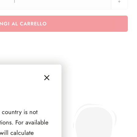
SMOM
2007
(
NGI AL CARRELLO
6
PAGINE
)
quantità
 country is not
ions. For available
ill calculate