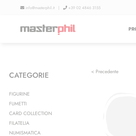
Salta
info@masterphil.it |
+39 02 4846 3155
al
contenuto
PR
< Precedente
CATEGORIE
FIGURINE
FUMETTI
CARD COLLECTION
FILATELIA
NUMISMATICA