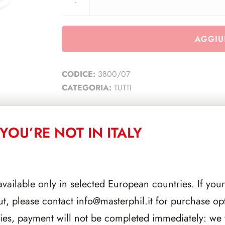
AGGIU
CODICE:
3800/07
CATEGORIA:
TUTTI
YOU’RE NOT IN ITALY
CORRELATI
available only in selected European countries. If your
ut, please contact
info@masterphil.it
for purchase opt
ries, payment will not be completed immediately: we w