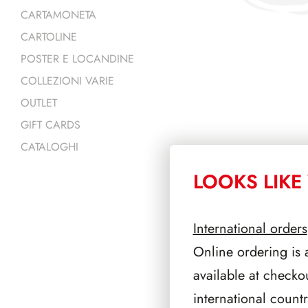
CARTAMONETA
CARTOLINE
POSTER E LOCANDINE
COLLEZIONI VARIE
OUTLET
GIFT CARDS
CATALOGHI
LOOKS LIKE 
PRODOTTI 
International orders
Online ordering is 
available at checko
international count