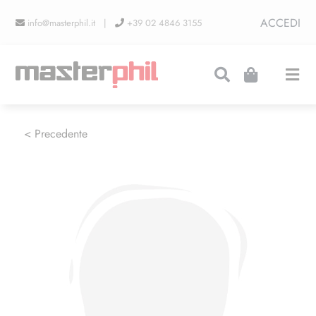
Salta
ACCEDI
info@masterphil.it |
+39 02 4846 3155
al
contenuto
Togg
Navi
PRODUZIONI
< Precedente
LINEA COLLEZIONISMO
FIERE
CONTATTI