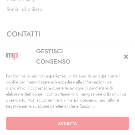
Termini di Utilizzo
CONTATTI
Via Alfieri, 27 - Trezzano Sul Naviglio (MI)
GESTISCI
+39 02 4846 3155
CONSENSO
+39 02 4846 3148
Per fornire le migliori esperienze, utilizziamo tecnologie come i
cookie per memorizzare e/o accedere alle informazioni del
info@masterphil.it
dispositivo. Il consenso a queste tecnologie ci permetterà di
elaborare dati come il comportamento di navigazione o ID unici su
questo sito. Non acconsentire o ritirare il consenso può influire
negativamente su alcune caratteristiche e funzioni.
ACCETTA
© 2026 | All Rights Reserved | Powered by
Ramdac