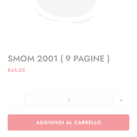
SMOM 2001 ( 9 PAGINE )
€
45.00
SMOM
2001
(
AGGIUNGI AL CARRELLO
9
PAGINE