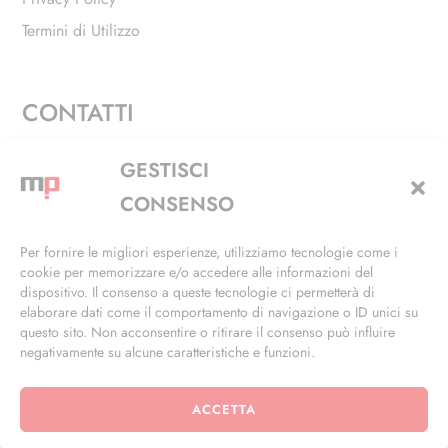
Termini di Utilizzo
CONTATTI
Via Alfieri, 27 - Trezzano Sul Naviglio (MI)
GESTISCI
+39 02 4846 3155
CONSENSO
+39 02 4846 3148
Per fornire le migliori esperienze, utilizziamo tecnologie come i
cookie per memorizzare e/o accedere alle informazioni del
info@masterphil.it
dispositivo. Il consenso a queste tecnologie ci permetterà di
elaborare dati come il comportamento di navigazione o ID unici su
questo sito. Non acconsentire o ritirare il consenso può influire
negativamente su alcune caratteristiche e funzioni.
ACCETTA
© 2026 | All Rights Reserved | Powered by
Ramdac