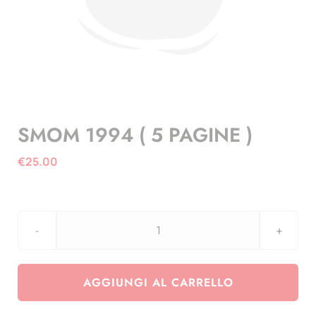
SMOM 1994 ( 5 PAGINE )
€
25.00
SMOM
1994
(
AGGIUNGI AL CARRELLO
5
PAGINE