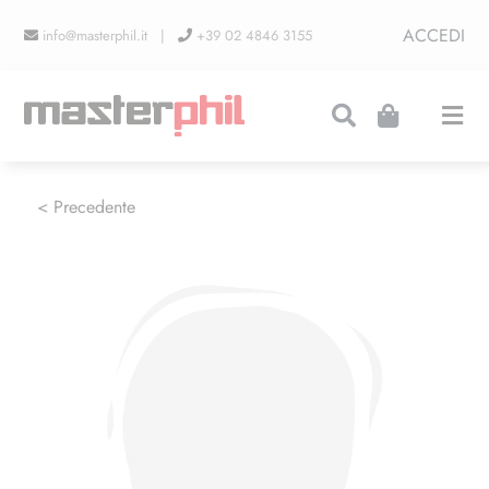
Salta
ACCEDI
info@masterphil.it |
+39 02 4846 3155
al
contenuto
Togg
Navi
PRODUZIONI
< Precedente
LINEA COLLEZIONISMO
FIERE
CONTATTI