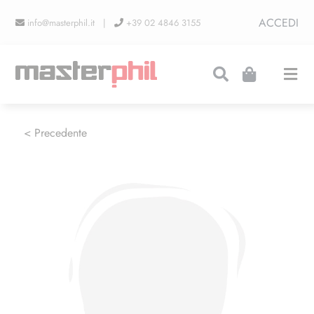
Salta
ACCEDI
info@masterphil.it |
+39 02 4846 3155
al
contenuto
Togg
Navi
PRODUZIONI
< Precedente
LINEA COLLEZIONISMO
FIERE
CONTATTI