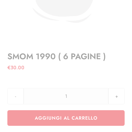
SMOM 1990 ( 6 PAGINE )
€
30.00
SMOM
1990
(
AGGIUNGI AL CARRELLO
6
PAGINE