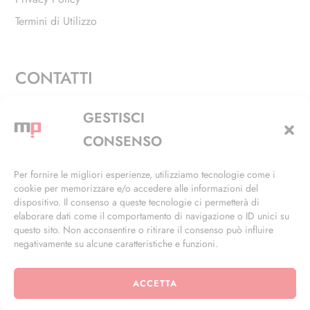
Termini di Utilizzo
CONTATTI
Via Alfieri, 27 - Trezzano Sul Naviglio (MI)
GESTISCI
+39 02 4846 3155
CONSENSO
+39 02 4846 3148
Per fornire le migliori esperienze, utilizziamo tecnologie come i
cookie per memorizzare e/o accedere alle informazioni del
info@masterphil.it
dispositivo. Il consenso a queste tecnologie ci permetterà di
elaborare dati come il comportamento di navigazione o ID unici su
questo sito. Non acconsentire o ritirare il consenso può influire
negativamente su alcune caratteristiche e funzioni.
ACCETTA
© 2026 | All Rights Reserved | Powered by
Ramdac