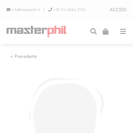
Salta
ACCEDI
info@masterphil.it |
+39 02 4846 3155
al
contenuto
Togg
Navi
PRODUZIONI
< Precedente
LINEA COLLEZIONISMO
FIERE
CONTATTI