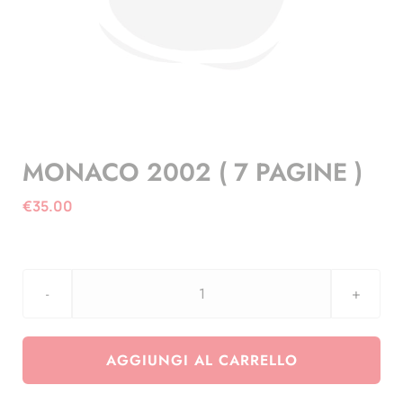
MONACO 2002 ( 7 PAGINE )
€
35.00
MONACO
2002
(
AGGIUNGI AL CARRELLO
7
PAGINE