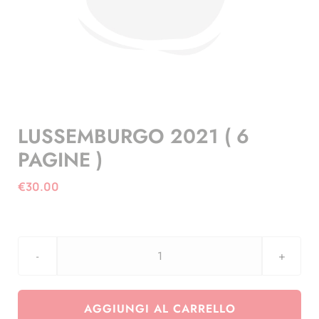
LUSSEMBURGO 2021 ( 6
PAGINE )
€
30.00
LUSSEMBURGO
2021
(
AGGIUNGI AL CARRELLO