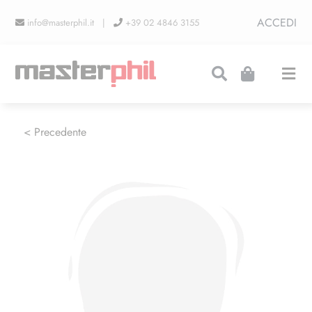
Salta
ACCEDI
info@masterphil.it |
+39 02 4846 3155
al
contenuto
Togg
Navi
PRODUZIONI
< Precedente
LINEA COLLEZIONISMO
FIERE
CONTATTI