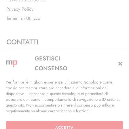
Privacy Policy
Termini di Utilizzo
CONTATTI
Via Alfieri, 27 - Trezzano Sul Naviglio (MI)
GESTISCI
+39 02 4846 3155
CONSENSO
+39 02 4846 3148
Per fornire le migliori esperienze, utilizziamo tecnologie come i
cookie per memorizzare e/o accedere alle informazioni del
info@masterphil.it
dispositivo. Il consenso a queste tecnologie ci permetterà di
elaborare dati come il comportamento di navigazione o ID unici su
questo sito. Non acconsentire o ritirare il consenso può influire
negativamente su alcune caratteristiche e funzioni.
ACCETTA