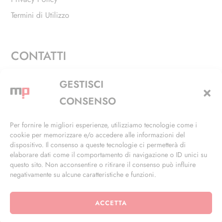
Termini di Utilizzo
CONTATTI
Via Alfieri, 27 - Trezzano Sul Naviglio (MI)
GESTISCI
+39 02 4846 3155
CONSENSO
+39 02 4846 3148
Per fornire le migliori esperienze, utilizziamo tecnologie come i
cookie per memorizzare e/o accedere alle informazioni del
info@masterphil.it
dispositivo. Il consenso a queste tecnologie ci permetterà di
elaborare dati come il comportamento di navigazione o ID unici su
questo sito. Non acconsentire o ritirare il consenso può influire
negativamente su alcune caratteristiche e funzioni.
ACCETTA
© 2026 | All Rights Reserved | Powered by
Ramdac