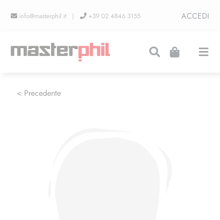
Salta
ACCEDI
info@masterphil.it |
+39 02 4846 3155
al
contenuto
Togg
Navi
PRODUZIONI
< Precedente
LINEA COLLEZIONISMO
FIERE
CONTATTI