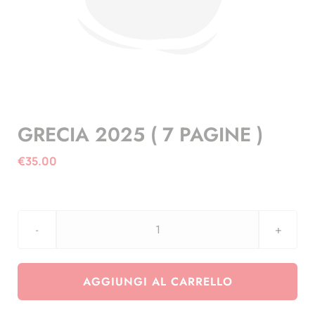
GRECIA 2025 ( 7 PAGINE )
€
35.00
GRECIA
2025
(
AGGIUNGI AL CARRELLO
7
PAGINE