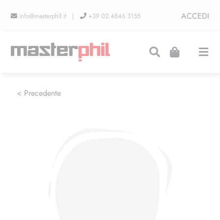
Salta
ACCEDI
info@masterphil.it |
+39 02 4846 3155
al
contenuto
Togg
Navi
PRODUZIONI
< Precedente
LINEA COLLEZIONISMO
FIERE
CONTATTI