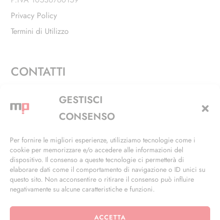
Privacy Policy
Termini di Utilizzo
CONTATTI
Via Alfieri, 27 - Trezzano Sul Naviglio (MI)
GESTISCI
+39 02 4846 3155
CONSENSO
+39 02 4846 3148
Per fornire le migliori esperienze, utilizziamo tecnologie come i
cookie per memorizzare e/o accedere alle informazioni del
info@masterphil.it
dispositivo. Il consenso a queste tecnologie ci permetterà di
elaborare dati come il comportamento di navigazione o ID unici su
questo sito. Non acconsentire o ritirare il consenso può influire
negativamente su alcune caratteristiche e funzioni.
ACCETTA