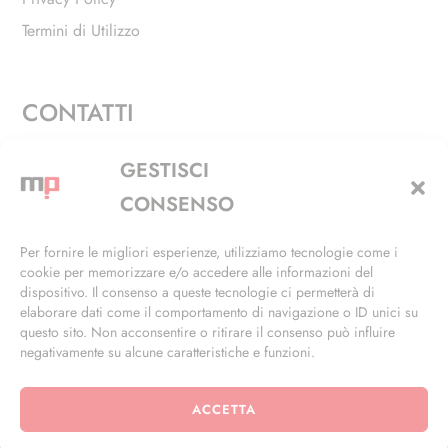
Termini di Utilizzo
CONTATTI
Via Alfieri, 27 - Trezzano Sul Naviglio (MI)
GESTISCI
+39 02 4846 3155
CONSENSO
+39 02 4846 3148
Per fornire le migliori esperienze, utilizziamo tecnologie come i
cookie per memorizzare e/o accedere alle informazioni del
info@masterphil.it
dispositivo. Il consenso a queste tecnologie ci permetterà di
elaborare dati come il comportamento di navigazione o ID unici su
questo sito. Non acconsentire o ritirare il consenso può influire
negativamente su alcune caratteristiche e funzioni.
ACCETTA
© 2026 | All Rights Reserved | Powered by
Ramdac