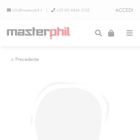
Salta
ACCEDI
info@masterphil.it |
+39 02 4846 3155
al
contenuto
Togg
Navi
PRODUZIONI
< Precedente
LINEA COLLEZIONISMO
FIERE
CONTATTI