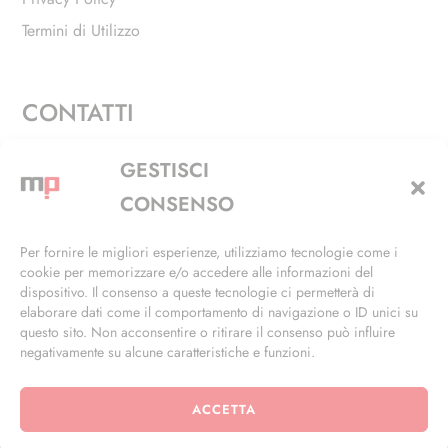
Termini di Utilizzo
CONTATTI
Via Alfieri, 27 - Trezzano Sul Naviglio (MI)
GESTISCI
+39 02 4846 3155
CONSENSO
+39 02 4846 3148
Per fornire le migliori esperienze, utilizziamo tecnologie come i
cookie per memorizzare e/o accedere alle informazioni del
info@masterphil.it
dispositivo. Il consenso a queste tecnologie ci permetterà di
elaborare dati come il comportamento di navigazione o ID unici su
questo sito. Non acconsentire o ritirare il consenso può influire
negativamente su alcune caratteristiche e funzioni.
ACCETTA
© 2026 | All Rights Reserved | Powered by
Ramdac