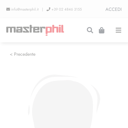
Salta
ACCEDI
info@masterphil.it |
+39 02 4846 3155
al
contenuto
Togg
Navi
PRODUZIONI
< Precedente
LINEA COLLEZIONISMO
FIERE
CONTATTI