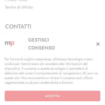
Termini di Utilizzo
CONTATTI
Via Alfieri, 27 - Trezzano Sul Naviglio (MI)
GESTISCI
+39 02 4846 3155
CONSENSO
+39 02 4846 3148
Per fornire le migliori esperienze, utilizziamo tecnologie come i
cookie per memorizzare e/o accedere alle informazioni del
info@masterphil.it
dispositivo. Il consenso a queste tecnologie ci permetterà di
elaborare dati come il comportamento di navigazione o ID unici su
questo sito. Non acconsentire o ritirare il consenso può influire
negativamente su alcune caratteristiche e funzioni.
ACCETTA
© 2026 | All Rights Reserved | Powered by
Ramdac