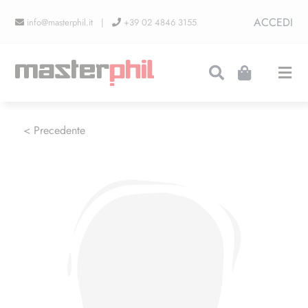
Salta
ACCEDI
info@masterphil.it |
+39 02 4846 3155
al
contenuto
Togg
Navi
PRODUZIONI
< Precedente
LINEA COLLEZIONISMO
FIERE
CONTATTI