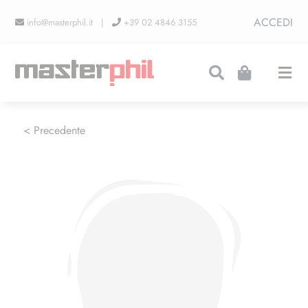
Salta
ACCEDI
info@masterphil.it |
+39 02 4846 3155
al
contenuto
Togg
Navi
PRODUZIONI
< Precedente
LINEA COLLEZIONISMO
FIERE
CONTATTI