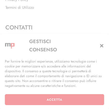
Termini di Utilizzo
CONTATTI
Via Alfieri, 27 - Trezzano Sul Naviglio (MI)
GESTISCI
+39 02 4846 3155
CONSENSO
+39 02 4846 3148
Per fornire le migliori esperienze, utilizziamo tecnologie come i
cookie per memorizzare e/o accedere alle informazioni del
info@masterphil.it
dispositivo. Il consenso a queste tecnologie ci permetterà di
elaborare dati come il comportamento di navigazione o ID unici su
questo sito. Non acconsentire o ritirare il consenso può influire
negativamente su alcune caratteristiche e funzioni.
ACCETTA
© 2026 | All Rights Reserved | Powered by
Ramdac