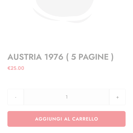
AUSTRIA 1976 ( 5 PAGINE )
€
25.00
AUSTRIA
1976
(
AGGIUNGI AL CARRELLO
5
PAGINE