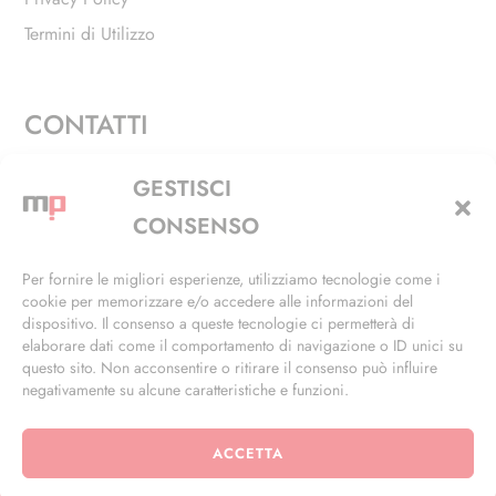
Termini di Utilizzo
CONTATTI
Via Alfieri, 27 - Trezzano Sul Naviglio (MI)
GESTISCI
+39 02 4846 3155
CONSENSO
+39 02 4846 3148
Per fornire le migliori esperienze, utilizziamo tecnologie come i
cookie per memorizzare e/o accedere alle informazioni del
info@masterphil.it
dispositivo. Il consenso a queste tecnologie ci permetterà di
elaborare dati come il comportamento di navigazione o ID unici su
questo sito. Non acconsentire o ritirare il consenso può influire
negativamente su alcune caratteristiche e funzioni.
ACCETTA
© 2026 | All Rights Reserved | Powered by
Ramdac