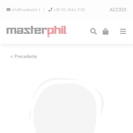
Salta
ACCEDI
info@masterphil.it |
+39 02 4846 3155
al
contenuto
Togg
Navi
PRODUZIONI
< Precedente
LINEA COLLEZIONISMO
FIERE
CONTATTI