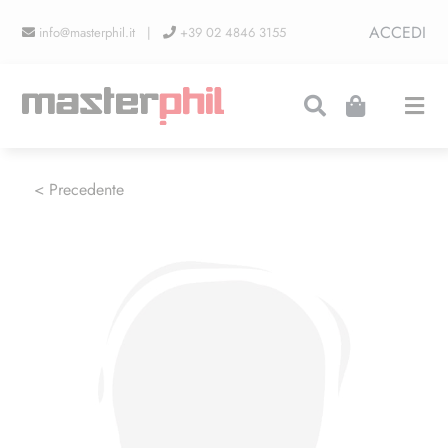
Salta
ACCEDI
info@masterphil.it |
+39 02 4846 3155
al
contenuto
Togg
Navi
PRODUZIONI
< Precedente
LINEA COLLEZIONISMO
FIERE
CONTATTI