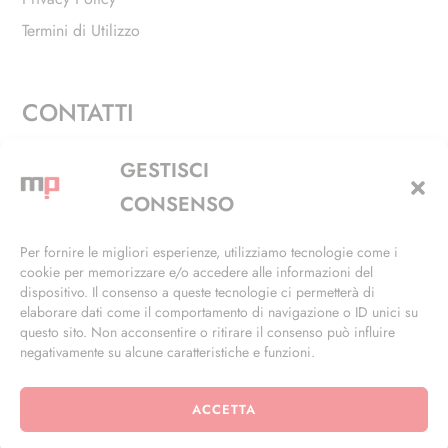
Termini di Utilizzo
CONTATTI
Via Alfieri, 27 - Trezzano Sul Naviglio (MI)
GESTISCI
+39 02 4846 3155
CONSENSO
+39 02 4846 3148
Per fornire le migliori esperienze, utilizziamo tecnologie come i
cookie per memorizzare e/o accedere alle informazioni del
info@masterphil.it
dispositivo. Il consenso a queste tecnologie ci permetterà di
elaborare dati come il comportamento di navigazione o ID unici su
questo sito. Non acconsentire o ritirare il consenso può influire
negativamente su alcune caratteristiche e funzioni.
ACCETTA
© 2026 | All Rights Reserved | Powered by
Ramdac