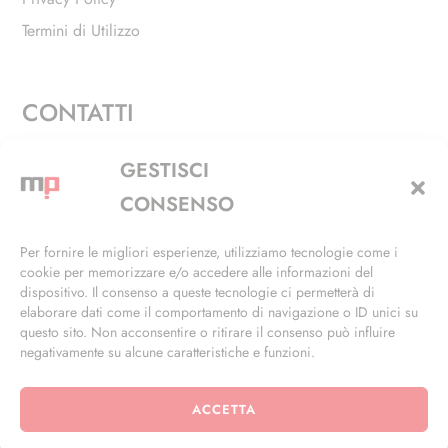
Termini di Utilizzo
CONTATTI
Via Alfieri, 27 - Trezzano Sul Naviglio (MI)
GESTISCI
+39 02 4846 3155
CONSENSO
+39 02 4846 3148
Per fornire le migliori esperienze, utilizziamo tecnologie come i
cookie per memorizzare e/o accedere alle informazioni del
info@masterphil.it
dispositivo. Il consenso a queste tecnologie ci permetterà di
elaborare dati come il comportamento di navigazione o ID unici su
questo sito. Non acconsentire o ritirare il consenso può influire
negativamente su alcune caratteristiche e funzioni.
ACCETTA
© 2026 | All Rights Reserved | Powered by
Ramdac