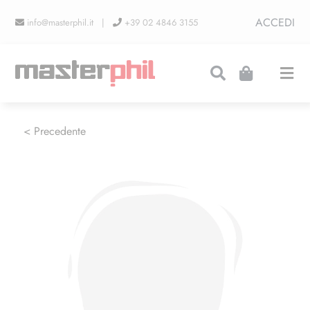
Salta
ACCEDI
info@masterphil.it |
+39 02 4846 3155
al
contenuto
Togg
Navi
PRODUZIONI
< Precedente
LINEA COLLEZIONISMO
FIERE
CONTATTI