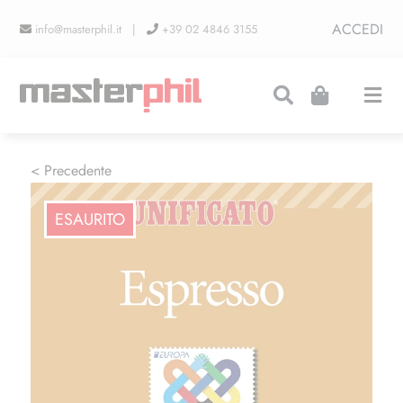
Salta
ACCEDI
info@masterphil.it |
+39 02 4846 3155
al
contenuto
Togg
Navi
PRODUZIONI
< Precedente
ESAURITO
LINEA COLLEZIONISMO
FIERE
CONTATTI