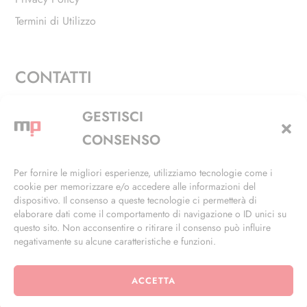
Termini di Utilizzo
CONTATTI
Via Alfieri, 27 - Trezzano Sul Naviglio (MI)
GESTISCI
+39 02 4846 3155
CONSENSO
+39 02 4846 3148
Per fornire le migliori esperienze, utilizziamo tecnologie come i
cookie per memorizzare e/o accedere alle informazioni del
info@masterphil.it
dispositivo. Il consenso a queste tecnologie ci permetterà di
elaborare dati come il comportamento di navigazione o ID unici su
questo sito. Non acconsentire o ritirare il consenso può influire
negativamente su alcune caratteristiche e funzioni.
ACCETTA
© 2026 | All Rights Reserved | Powered by
Ramdac