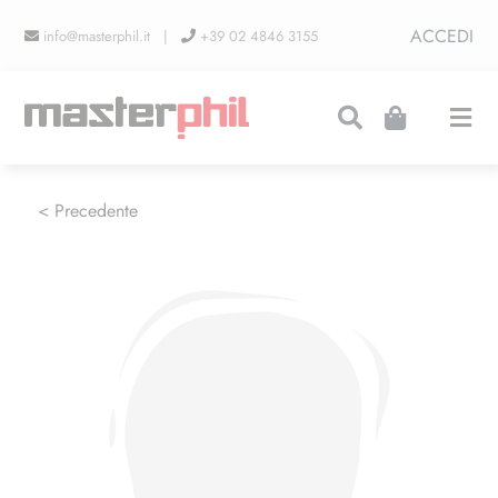
Salta
ACCEDI
info@masterphil.it |
+39 02 4846 3155
al
contenuto
Togg
Navi
PRODUZIONI
< Precedente
LINEA COLLEZIONISMO
FIERE
CONTATTI