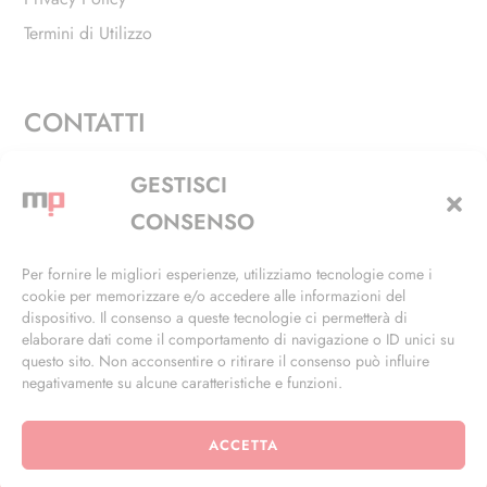
Termini di Utilizzo
CONTATTI
Via Alfieri, 27 - Trezzano Sul Naviglio (MI)
GESTISCI
+39 02 4846 3155
CONSENSO
+39 02 4846 3148
Per fornire le migliori esperienze, utilizziamo tecnologie come i
cookie per memorizzare e/o accedere alle informazioni del
info@masterphil.it
dispositivo. Il consenso a queste tecnologie ci permetterà di
elaborare dati come il comportamento di navigazione o ID unici su
questo sito. Non acconsentire o ritirare il consenso può influire
negativamente su alcune caratteristiche e funzioni.
ACCETTA
© 2026 | All Rights Reserved | Powered by
Ramdac