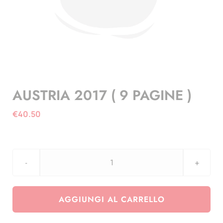
AUSTRIA 2017 ( 9 PAGINE )
€
40.50
AUSTRIA
2017
(
AGGIUNGI AL CARRELLO
9
PAGINE