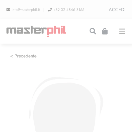
Salta
ACCEDI
info@masterphil.it |
+39 02 4846 3155
al
contenuto
Togg
Navi
PRODUZIONI
< Precedente
LINEA COLLEZIONISMO
FIERE
CONTATTI