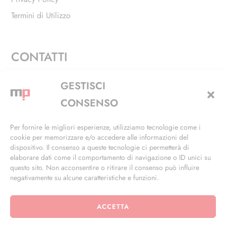
Termini di Utilizzo
CONTATTI
Via Alfieri, 27 - Trezzano Sul Naviglio (MI)
GESTISCI
+39 02 4846 3155
CONSENSO
+39 02 4846 3148
Per fornire le migliori esperienze, utilizziamo tecnologie come i
cookie per memorizzare e/o accedere alle informazioni del
info@masterphil.it
dispositivo. Il consenso a queste tecnologie ci permetterà di
elaborare dati come il comportamento di navigazione o ID unici su
questo sito. Non acconsentire o ritirare il consenso può influire
negativamente su alcune caratteristiche e funzioni.
ACCETTA
© 2026 | All Rights Reserved | Powered by
Ramdac