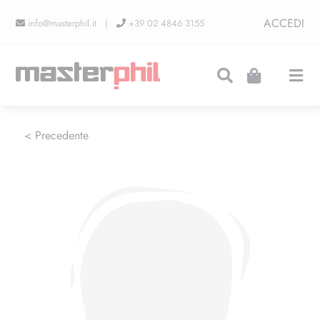
Salta
ACCEDI
info@masterphil.it |
+39 02 4846 3155
al
contenuto
Togg
Navi
PRODUZIONI
< Precedente
LINEA COLLEZIONISMO
FIERE
CONTATTI