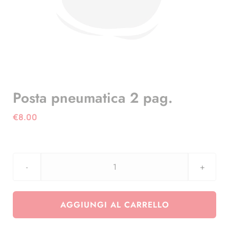
Posta pneumatica 2 pag.
€
8.00
Posta
pneumatica
2
AGGIUNGI AL CARRELLO
pag.
quantità