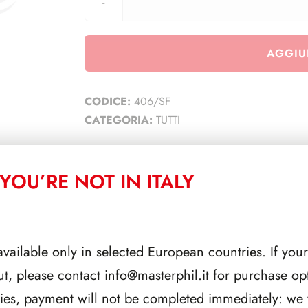
AGGIU
CODICE:
406/SF
CATEGORIA:
TUTTI
YOU’RE NOT IN ITALY
CORRELATI
available only in selected European countries. If your
ut, please contact
info@masterphil.it
for purchase opt
ries, payment will not be completed immediately: we w