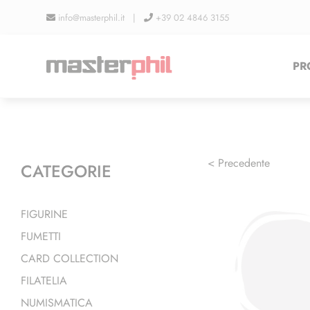
Salta
info@masterphil.it |
+39 02 4846 3155
al
contenuto
PR
< Precedente
CATEGORIE
FIGURINE
FUMETTI
CARD COLLECTION
FILATELIA
NUMISMATICA