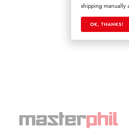
shipping manually 
OK, THANKS!
SFORZESCO ITALI
PAGINE 3+