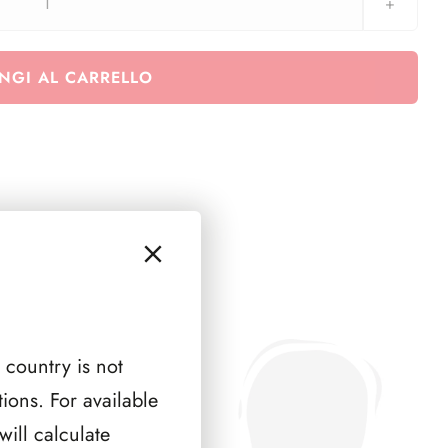
Posta
militare
1
NGI AL CARRELLO
pag.
quantità
 country is not
ions. For available
ill calculate