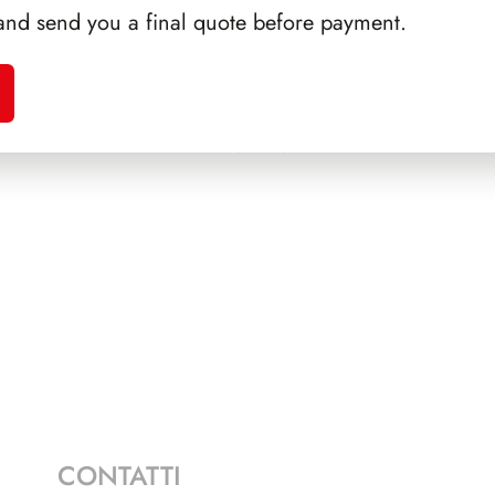
and send you a final quote before payment.
A 1985
SFORZESCO ITALIA 1994
PRE
1
PAGINE 5
CONTATTI