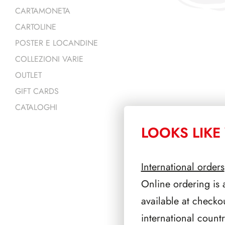
CARTAMONETA
CARTOLINE
POSTER E LOCANDINE
COLLEZIONI VARIE
OUTLET
GIFT CARDS
CATALOGHI
LOOKS LIKE 
PRODOTTI 
International orders
Online ordering is 
available at checko
international count