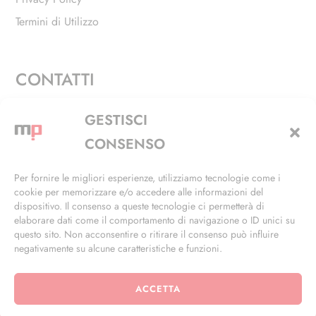
Termini di Utilizzo
CONTATTI
Via Alfieri, 27 - Trezzano Sul Naviglio (MI)
GESTISCI
+39 02 4846 3155
CONSENSO
+39 02 4846 3148
Per fornire le migliori esperienze, utilizziamo tecnologie come i
cookie per memorizzare e/o accedere alle informazioni del
info@masterphil.it
dispositivo. Il consenso a queste tecnologie ci permetterà di
elaborare dati come il comportamento di navigazione o ID unici su
questo sito. Non acconsentire o ritirare il consenso può influire
negativamente su alcune caratteristiche e funzioni.
ACCETTA
© 2026 | All Rights Reserved | Powered by
Ramdac