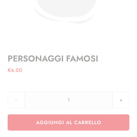
PERSONAGGI FAMOSI
€
4.00
PERSONAGGI
FAMOSI
quantità
AGGIUNGI AL CARRELLO