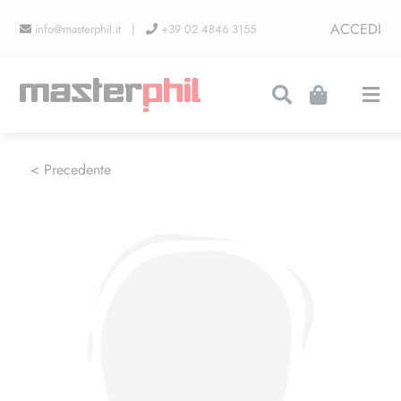
Salta
ACCEDI
info@masterphil.it |
+39 02 4846 3155
al
contenuto
Togg
Navi
PRODUZIONI
< Precedente
LINEA COLLEZIONISMO
FIERE
CONTATTI