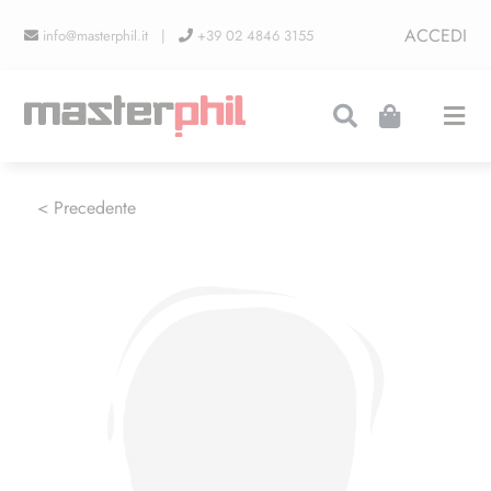
Salta
ACCEDI
info@masterphil.it |
+39 02 4846 3155
al
contenuto
Togg
Navi
PRODUZIONI
< Precedente
LINEA COLLEZIONISMO
FIERE
CONTATTI