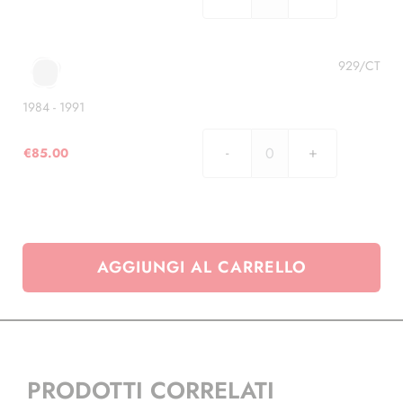
1974
-
1983
quantità
929/CT
1984 - 1991
€
85.00
1984
-
1991
quantità
AGGIUNGI AL CARRELLO
PRODOTTI CORRELATI