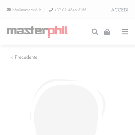
Salta
ACCEDI
info@masterphil.it |
+39 02 4846 3155
al
contenuto
Togg
Navi
PRODUZIONI
< Precedente
LINEA COLLEZIONISMO
FIERE
CONTATTI