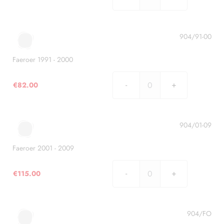
Faeroer
1975
-
1990
904/91-00
quantità
Faeroer 1991 - 2000
€
82.00
Faeroer
1991
-
2000
904/01-09
quantità
Faeroer 2001 - 2009
€
115.00
Faeroer
2001
-
2009
904/FO