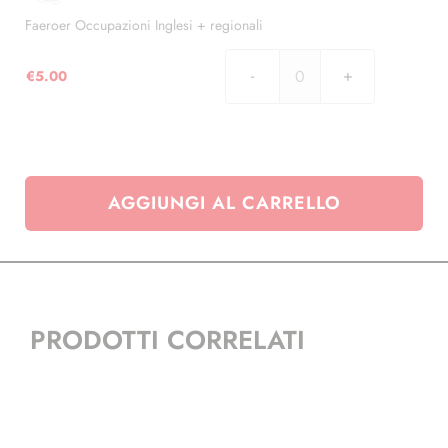
quantità
Faeroer Occupazioni Inglesi + regionali
€
5.00
Faeroer
Occupazioni
Inglesi
+
regionali
AGGIUNGI AL CARRELLO
quantità
PRODOTTI CORRELATI