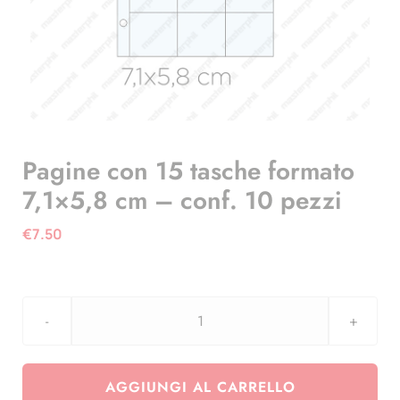
Pagine con 15 tasche formato
7,1×5,8 cm – conf. 10 pezzi
€
7.50
Pagine
con
15
AGGIUNGI AL CARRELLO