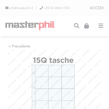
Salta
ACCEDI
info@masterphil.it |
+39 02 4846 3155
al
contenuto
Togg
Navi
PRODUZIONI
< Precedente
LINEA COLLEZIONISMO
FIERE
CONTATTI