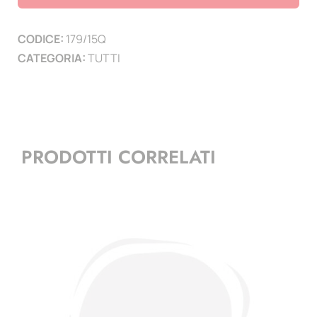
tasche
formato
CODICE:
179/15Q
7,1x5,8
CATEGORIA:
TUTTI
cm
-
conf.
10
pezzi
PRODOTTI CORRELATI
quantità