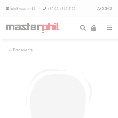
Salta
ACCEDI
info@masterphil.it |
+39 02 4846 3155
al
contenuto
Togg
Navi
PRODUZIONI
< Precedente
LINEA COLLEZIONISMO
FIERE
CONTATTI