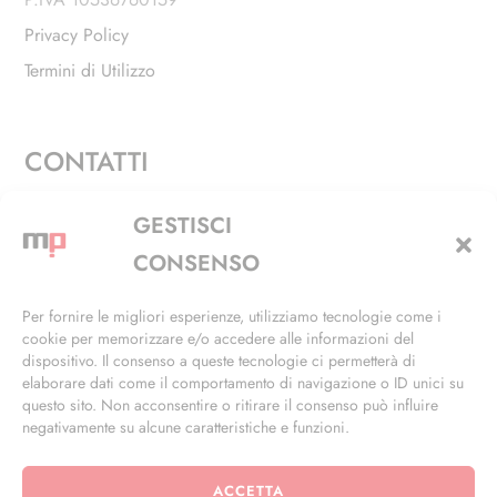
Privacy Policy
Termini di Utilizzo
CONTATTI
Via Alfieri, 27 - Trezzano Sul Naviglio (MI)
GESTISCI
+39 02 4846 3155
CONSENSO
+39 02 4846 3148
Per fornire le migliori esperienze, utilizziamo tecnologie come i
cookie per memorizzare e/o accedere alle informazioni del
info@masterphil.it
dispositivo. Il consenso a queste tecnologie ci permetterà di
elaborare dati come il comportamento di navigazione o ID unici su
questo sito. Non acconsentire o ritirare il consenso può influire
negativamente su alcune caratteristiche e funzioni.
ACCETTA