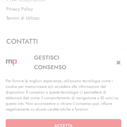
Privacy Policy
Termini di Utilizzo
CONTATTI
Via Alfieri, 27 - Trezzano Sul Naviglio (MI)
GESTISCI
+39 02 4846 3155
CONSENSO
+39 02 4846 3148
Per fornire le migliori esperienze, utilizziamo tecnologie come i
cookie per memorizzare e/o accedere alle informazioni del
info@masterphil.it
dispositivo. Il consenso a queste tecnologie ci permetterà di
elaborare dati come il comportamento di navigazione o ID unici su
questo sito. Non acconsentire o ritirare il consenso può influire
negativamente su alcune caratteristiche e funzioni.
ACCETTA