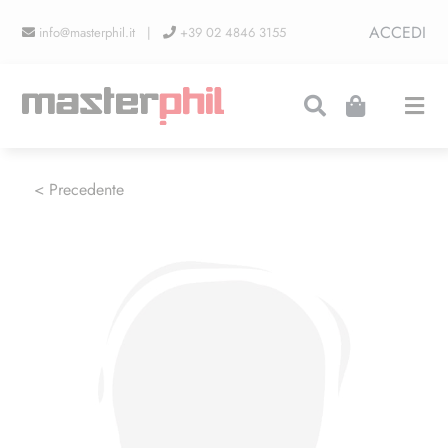
Salta
ACCEDI
info@masterphil.it |
+39 02 4846 3155
al
contenuto
Togg
Navi
PRODUZIONI
< Precedente
LINEA COLLEZIONISMO
FIERE
CONTATTI