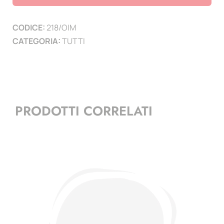
Montenegro
quantità
CODICE:
218/OIM
CATEGORIA:
TUTTI
PRODOTTI CORRELATI