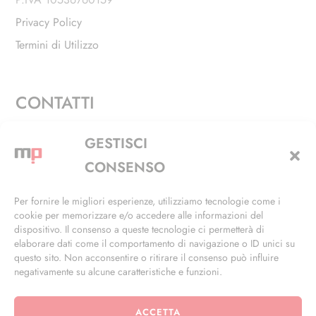
Privacy Policy
Termini di Utilizzo
CONTATTI
Via Alfieri, 27 - Trezzano Sul Naviglio (MI)
GESTISCI
+39 02 4846 3155
CONSENSO
+39 02 4846 3148
Per fornire le migliori esperienze, utilizziamo tecnologie come i
cookie per memorizzare e/o accedere alle informazioni del
info@masterphil.it
dispositivo. Il consenso a queste tecnologie ci permetterà di
elaborare dati come il comportamento di navigazione o ID unici su
questo sito. Non acconsentire o ritirare il consenso può influire
negativamente su alcune caratteristiche e funzioni.
ACCETTA