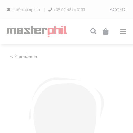
Salta
ACCEDI
info@masterphil.it |
+39 02 4846 3155
al
contenuto
Togg
Navi
PRODUZIONI
< Precedente
LINEA COLLEZIONISMO
FIERE
CONTATTI