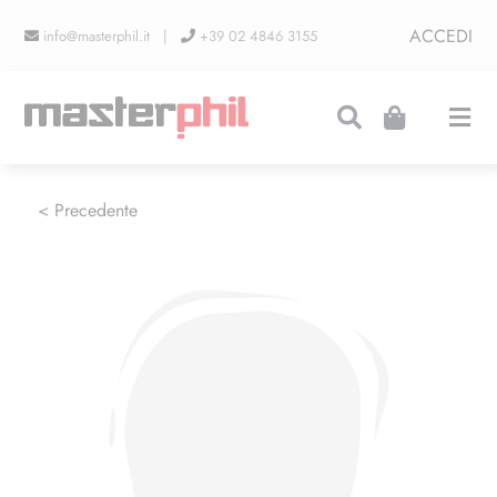
Salta
ACCEDI
info@masterphil.it |
+39 02 4846 3155
al
contenuto
Togg
Navi
PRODUZIONI
< Precedente
LINEA COLLEZIONISMO
FIERE
CONTATTI