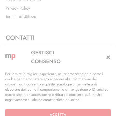
Privacy Policy
Termini di Utilizzo
CONTATTI
Via Alfieri, 27 - Trezzano Sul Naviglio (MI)
GESTISCI
+39 02 4846 3155
CONSENSO
+39 02 4846 3148
Per fornire le migliori esperienze, utilizziamo tecnologie come i
cookie per memorizzare e/o accedere alle informazioni del
info@masterphil.it
dispositivo. Il consenso a queste tecnologie ci permetterà di
elaborare dati come il comportamento di navigazione o ID unici su
questo sito. Non acconsentire o ritirare il consenso può influire
negativamente su alcune caratteristiche e funzioni.
ACCETTA