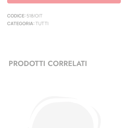
Tripolitania
quantità
CODICE:
518/OIT
CATEGORIA:
TUTTI
PRODOTTI CORRELATI