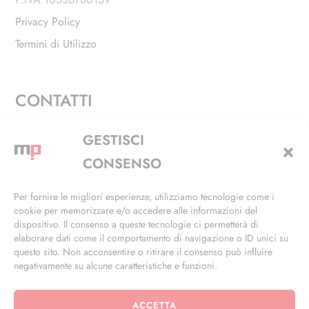
Privacy Policy
Termini di Utilizzo
CONTATTI
Via Alfieri, 27 - Trezzano Sul Naviglio (MI)
GESTISCI
+39 02 4846 3155
CONSENSO
+39 02 4846 3148
Per fornire le migliori esperienze, utilizziamo tecnologie come i
cookie per memorizzare e/o accedere alle informazioni del
info@masterphil.it
dispositivo. Il consenso a queste tecnologie ci permetterà di
elaborare dati come il comportamento di navigazione o ID unici su
questo sito. Non acconsentire o ritirare il consenso può influire
negativamente su alcune caratteristiche e funzioni.
ACCETTA