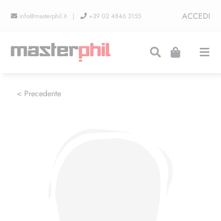
Salta
ACCEDI
info@masterphil.it |
+39 02 4846 3155
al
contenuto
Togg
Navi
PRODUZIONI
< Precedente
LINEA COLLEZIONISMO
FIERE
CONTATTI