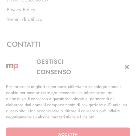
Privacy Policy
Termini di Utilizzo
CONTATTI
Via Alfieri, 27 - Trezzano Sul Naviglio (MI)
GESTISCI
+39 02 4846 3155
CONSENSO
+39 02 4846 3148
Per fornire le migliori esperienze, utilizziamo tecnologie come i
cookie per memorizzare e/o accedere alle informazioni del
info@masterphil.it
dispositivo. Il consenso a queste tecnologie ci permetterà di
elaborare dati come il comportamento di navigazione o ID unici su
questo sito. Non acconsentire o ritirare il consenso può influire
negativamente su alcune caratteristiche e funzioni.
ACCETTA