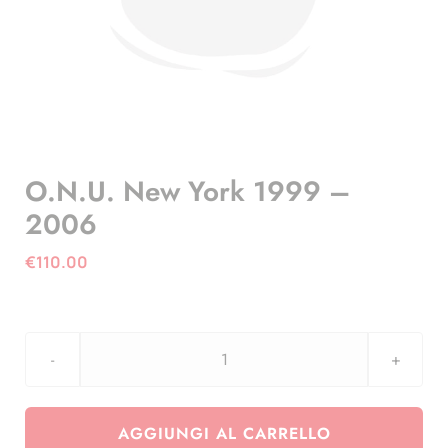
O.N.U. New York 1999 –
2006
€
110.00
O.N.U.
New
York
AGGIUNGI AL CARRELLO