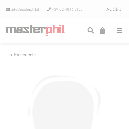
Salta
ACCEDI
info@masterphil.it |
+39 02 4846 3155
al
contenuto
Togg
Navi
PRODUZIONI
< Precedente
LINEA COLLEZIONISMO
FIERE
CONTATTI