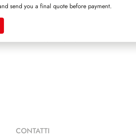
and send you a final quote before payment.
A 1986
SFORZESCO ITALIA 1992
SFORZ
SCALFARO PAGINE 2+1
CONTATTI