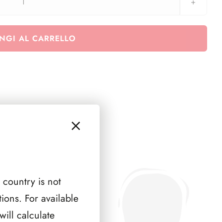
O.N.U.
New
York
NGI AL CARRELLO
1990
-
1998
quantità
 country is not
ions. For available
ill calculate