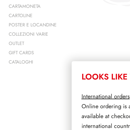
CARTAMONETA
CARTOLINE
POSTER E LOCANDINE
COLLEZIONI VARIE
OUTLET
GIFT CARDS
CATALOGHI
LOOKS LIKE 
PRODOTTI 
International orders
Online ordering is 
available at checko
international count