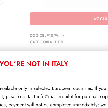
AGGIU
CODICE:
918/90-98
CATEGORIA:
TUTTI
YOU’RE NOT IN ITALY
CORRELATI
available only in selected European countries. If your
ut, please contact
info@masterphil.it
for purchase opt
ries, payment will not be completed immediately: we w