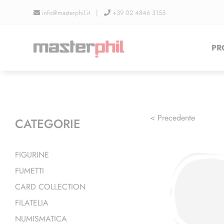
Salta
info@masterphil.it |
+39 02 4846 3155
al
contenuto
PR
< Precedente
CATEGORIE
FIGURINE
FUMETTI
CARD COLLECTION
FILATELIA
NUMISMATICA