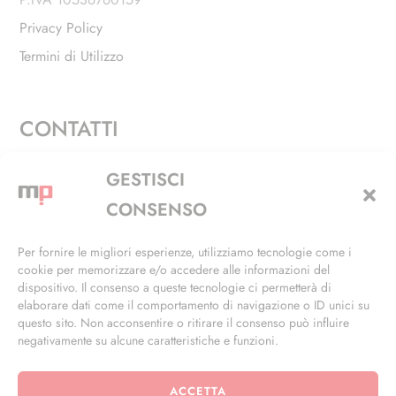
Privacy Policy
Termini di Utilizzo
CONTATTI
Via Alfieri, 27 - Trezzano Sul Naviglio (MI)
GESTISCI
+39 02 4846 3155
CONSENSO
+39 02 4846 3148
Per fornire le migliori esperienze, utilizziamo tecnologie come i
cookie per memorizzare e/o accedere alle informazioni del
info@masterphil.it
dispositivo. Il consenso a queste tecnologie ci permetterà di
elaborare dati come il comportamento di navigazione o ID unici su
questo sito. Non acconsentire o ritirare il consenso può influire
negativamente su alcune caratteristiche e funzioni.
ACCETTA