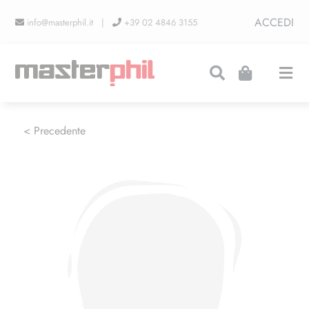
Salta
ACCEDI
info@masterphil.it |
+39 02 4846 3155
al
contenuto
Togg
Navi
PRODUZIONI
< Precedente
LINEA COLLEZIONISMO
FIERE
CONTATTI