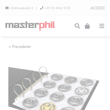
Salta
ACCEDI
info@masterphil.it |
+39 02 4846 3155
al
contenuto
Togg
Navi
PRODUZIONI
< Precedente
LINEA COLLEZIONISMO
FIERE
CONTATTI