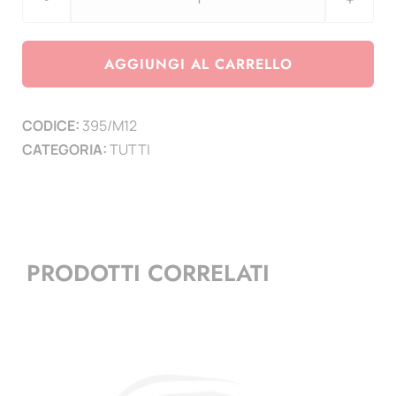
TOP-
SAFE
-
AGGIUNGI AL CARRELLO
MINI
pagine
CODICE:
395/M12
a
CATEGORIA:
TUTTI
12
tasche
con
patella
conf.
PRODOTTI CORRELATI
3
pz
-
F.to
taschine
6x6