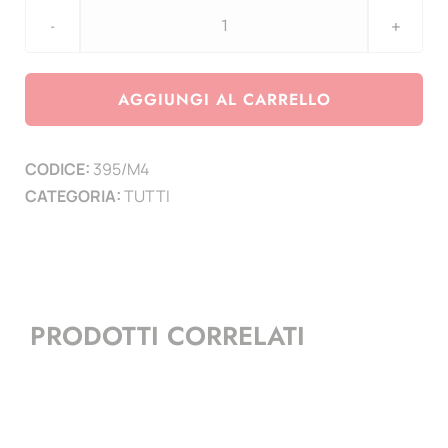
TOP-
SAFE
-
AGGIUNGI AL CARRELLO
MINI
pagine
CODICE:
395/M4
a
CATEGORIA:
TUTTI
4
tasche
conf.
5
pz
PRODOTTI CORRELATI
-
F.to
tasche
9x11,5
cm