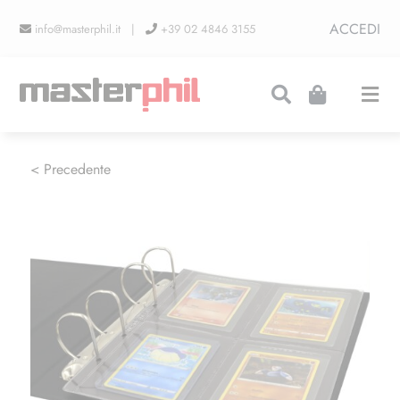
Salta
ACCEDI
info@masterphil.it |
+39 02 4846 3155
al
contenuto
Togg
Navi
PRODUZIONI
< Precedente
LINEA COLLEZIONISMO
FIERE
CONTATTI