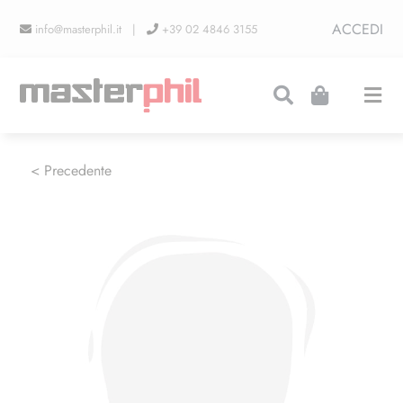
Salta
ACCEDI
info@masterphil.it |
+39 02 4846 3155
al
contenuto
Togg
Navi
PRODUZIONI
< Precedente
LINEA COLLEZIONISMO
FIERE
CONTATTI