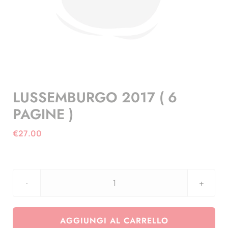
LUSSEMBURGO 2017 ( 6
PAGINE )
€
27.00
LUSSEMBURGO
2017
(
AGGIUNGI AL CARRELLO