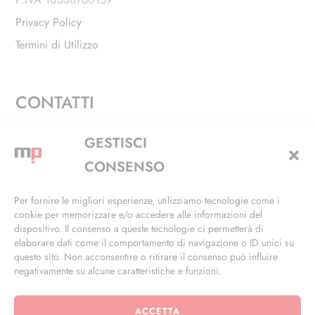
Privacy Policy
Termini di Utilizzo
CONTATTI
Via Alfieri, 27 - Trezzano Sul Naviglio (MI)
GESTISCI
+39 02 4846 3155
CONSENSO
+39 02 4846 3148
Per fornire le migliori esperienze, utilizziamo tecnologie come i
cookie per memorizzare e/o accedere alle informazioni del
info@masterphil.it
dispositivo. Il consenso a queste tecnologie ci permetterà di
elaborare dati come il comportamento di navigazione o ID unici su
questo sito. Non acconsentire o ritirare il consenso può influire
negativamente su alcune caratteristiche e funzioni.
ACCETTA