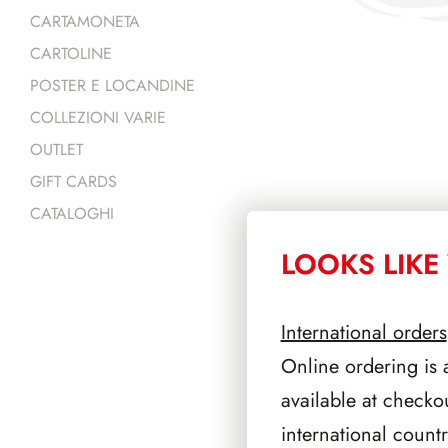
CARTAMONETA
CARTOLINE
POSTER E LOCANDINE
COLLEZIONI VARIE
OUTLET
GIFT CARDS
CATALOGHI
LOOKS LIKE 
PRODOTTI 
International orders
Online ordering is 
available at checko
international count