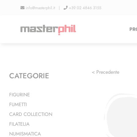
Salta
info@masterphil.it |
+39 02 4846 3155
al
contenuto
PR
< Precedente
CATEGORIE
FIGURINE
FUMETTI
CARD COLLECTION
FILATELIA
NUMISMATICA