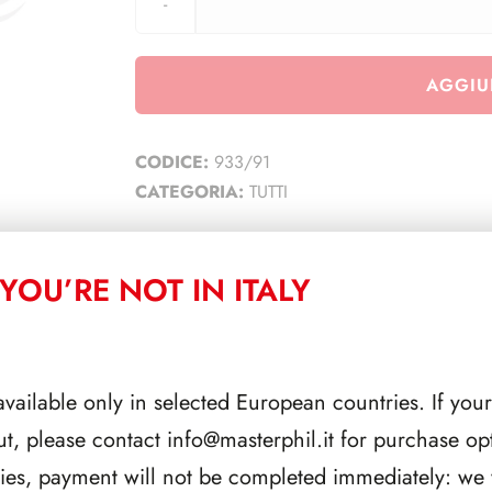
AGGIU
CODICE:
933/91
CATEGORIA:
TUTTI
YOU’RE NOT IN ITALY
CORRELATI
available only in selected European countries. If your
ut, please contact
info@masterphil.it
for purchase opt
ries, payment will not be completed immediately: we w