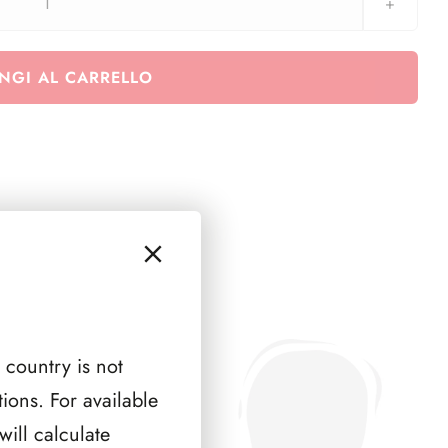
Lussemburgo
1991
quantità
NGI AL CARRELLO
 country is not
ions. For available
ill calculate