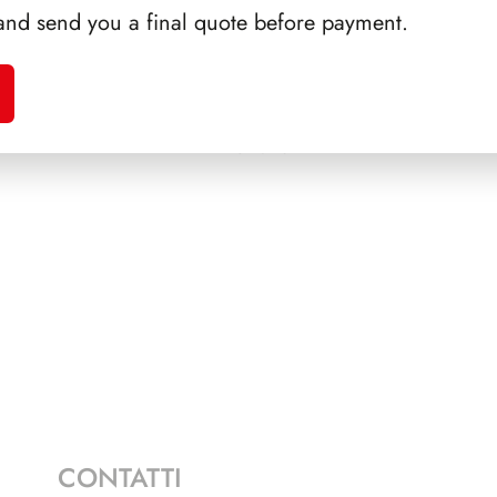
and send you a final quote before payment.
NAUDI
SFORZESCO ITALIA 1990
SFORZ
PAGINE 6
CONTATTI