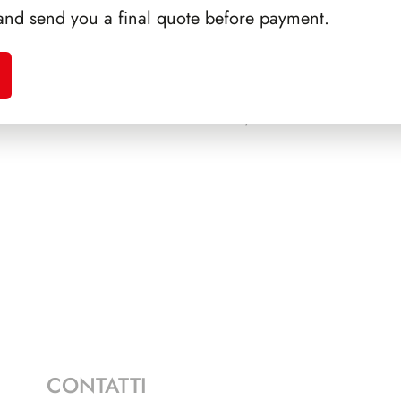
and send you a final quote before payment.
A 1991
PRESIDENZA
PRES
NAPOLITANO 2006/2013
CONTATTI