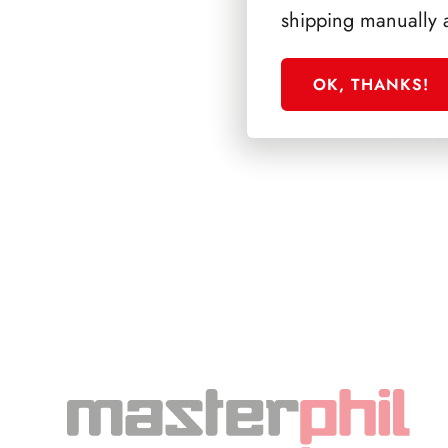
shipping manually 
OK, THANKS!
SFORZESCO ITALI
PAGINE 3