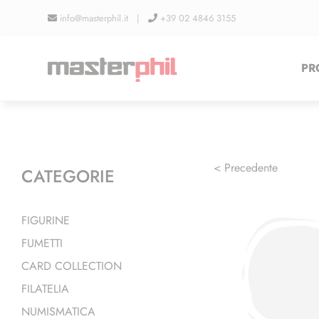
Salta
info@masterphil.it |
+39 02 4846 3155
al
contenuto
PR
< Precedente
CATEGORIE
FIGURINE
FUMETTI
CARD COLLECTION
FILATELIA
NUMISMATICA