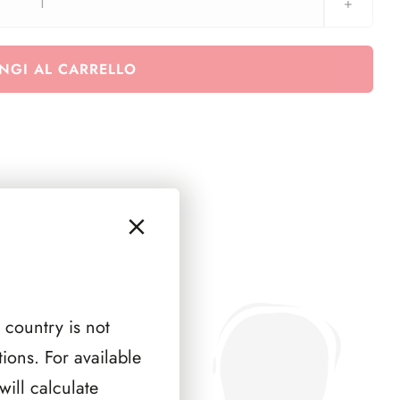
LIECHTENSTEIN
2007
(
NGI AL CARRELLO
3
PAGINE
)
quantità
 country is not
ions. For available
ill calculate