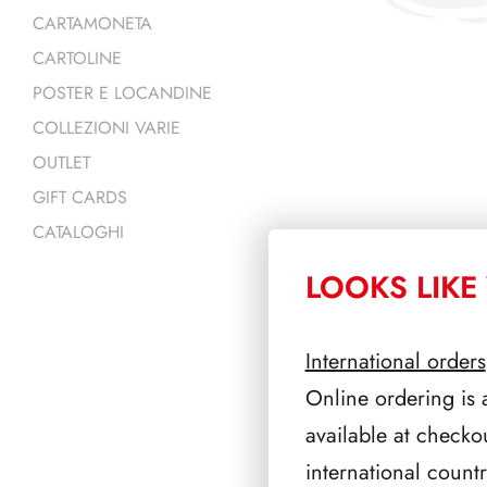
CARTAMONETA
CARTOLINE
POSTER E LOCANDINE
COLLEZIONI VARIE
OUTLET
GIFT CARDS
CATALOGHI
LOOKS LIKE 
PRODOTTI 
International orders
Online ordering is 
available at checko
international count