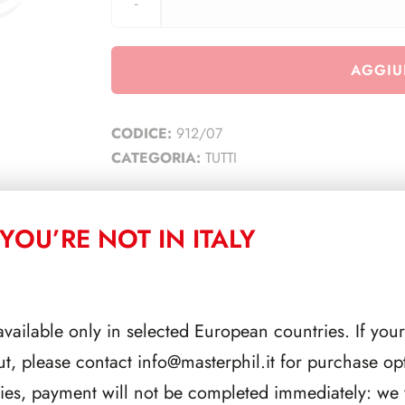
AGGIU
CODICE:
912/07
CATEGORIA:
TUTTI
YOU’RE NOT IN ITALY
CORRELATI
available only in selected European countries. If your
ut, please contact
info@masterphil.it
for purchase opt
ries, payment will not be completed immediately: we w